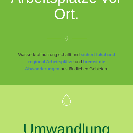
Ort.
Wasserkraftnutzung schafft und
sichert lokal und
regional Arbeitsplätze
und
bremst die
Abwanderungen
aus ländlichen Gebieten.
Umwandlung